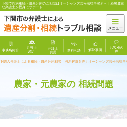
下関で円満相続・遺産分割のご相談はオーシャンズ若松法律事務所へ｜経験豊富
な弁護士が親身にサポート
メニュー
弁護士
お客様の
弁護士
解決事例
事務所紹介
無料相談
紹介
声
費用
下関の弁護士による相続・遺産分割相談｜円満解決を導くオーシャンズ若松法律事
農家・元農家の 相続問題