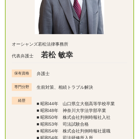
オーシャンズ若松法律事務所
若松 敏幸
代表弁護士
保有資格
弁護士
専門分野
生前対策、相続トラブル解決
経歴
■
昭和44年 山口県立大嶺高等学校卒業
■
昭和48年 神奈川大学法学部卒業
■
昭和50年 株式会社判例時報社入社
■
昭和53年 司法試験合格
■
昭和54年 株式会社判例時報社退職
■
昭和54年 司法研修所入所