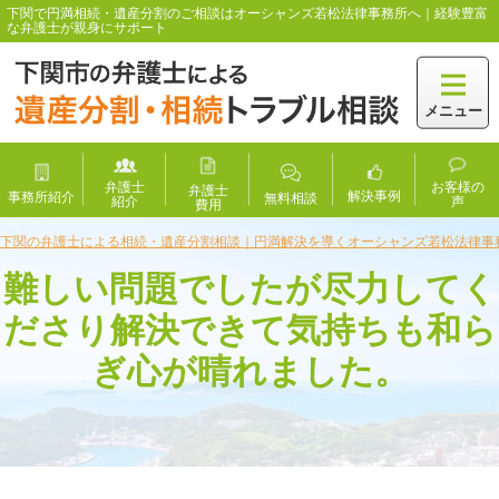
下関で円満相続・遺産分割のご相談はオーシャンズ若松法律事務所へ｜経験豊富
な弁護士が親身にサポート
メニュー
弁護士
お客様の
弁護士
解決事例
事務所紹介
無料相談
紹介
声
費用
下関の弁護士による相続・遺産分割相談｜円満解決を導くオーシャンズ若松法律事
難しい問題でしたが尽力してく
ださり解決できて気持ちも和ら
ぎ心が晴れました。